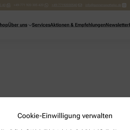
5 40
+49-771 920 305 420
+49-77192030540
info@sonnenapotheke.de
shop
Über uns
Services
Aktionen & Empfehlungen
Newsletter
Cookie-Einwilligung verwalten