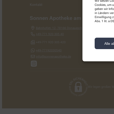
Wir setzen Coo
Kontakt
Cookies, um u
geben wir Inf
in Ländern ve
Sonnen Apotheke am Bahnhof
Einwilligung z
Abs. 1 lit. a
Bahnhofstr. 12
,
78166
Donaueschingen
+49-771 920 305 40
+49-771 920 305 420
Alle a
+49-77192030540
info@sonnenapotheke.de
Wir legen großen W