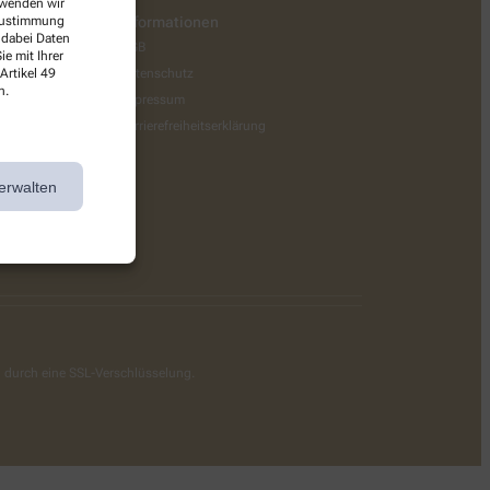
erwenden wir
 Zustimmung
Informationen
 dabei Daten
AGB
e mit Ihrer
Artikel 49
Datenschutz
n.
Impressum
Barrierefreiheitserklärung
erwalten
g durch eine SSL-Verschlüsselung.