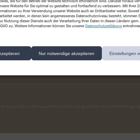
kies, die für den Betrieb der Website technisch erforderlich sind. Darüber hinaus v
nsere Website für Sie optimal zu gestalten und fortlaufend zu verbessern. Mit Ihrer
Über uns
Services
ormationen zu Ihrer Verwendung unserer Website auch an Drittanbieter weiter. Soweit
Stellenangebote
rarbeitet werden, in denen kein angemessenes Datenschutzniveau besteht, stimmen Si
ur Nutzung dieser Dienste auch der Verarbeitung Ihrer Daten in diesen Ländern gem. 
Leistungen
 DSGVO zu. Weitere Informationen können Sie unserer
Datenschutzerklärung
entnehme
Pflegehilfsmittel
Kontakt
kzeptieren
Nur notwendige akzeptieren
Einstellungen v
ert auf den Schutz Ihrer persönlichen Daten und garantieren die sichere Übertragun