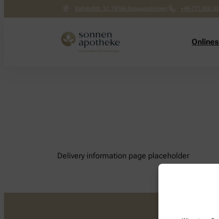
Bahnhofstr. 12
,
78166
Donaueschingen
+49-771 920 30
Online
Delivery information page placeholder