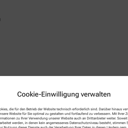
g
 Apothekenbetriebsordnung, Arzneimittelpreisverordnung, Bu
Cookie-Einwilligung verwalten
netseite des Bundesvereinigung Deutscher Apothekerverbände
w
 gültig im Geltungsbereich des Arzneimittelgesetzes (AMG)
kies, die für den Betrieb der Website technisch erforderlich sind. Darüber hinaus v
 GbR
nsere Website für Sie optimal zu gestalten und fortlaufend zu verbessern. Mit Ihrer
ormationen zu Ihrer Verwendung unserer Website auch an Drittanbieter weiter. Soweit
rarbeitet werden, in denen kein angemessenes Datenschutzniveau besteht, stimmen Si
ur Nutzung dieser Dienste auch der Verarbeitung Ihrer Daten in diesen Ländern gem. 