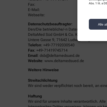
Abs. 1 lit. a
Fax:
E-Mail:
Webseite:
Datenschutzbeauftragter
:
Alle a
Den/Die betriebliche/-n Datenschutzbeauftrag
DeltaMed Süd GmbH & Co. KG
Untere Gasse 9, 71642 Ludwigsburg
Telefon
:
+49-77192030540
Fax
:
+49-71419745714
Email
:
dsb@deltamedsued.de
Website
:
www.deltamedsued.de
Weitere Hinweise
Streitschlichtung
Wir sind weder verpflichtet noch bereit, an ei
Haftung
Wir sind für unsere Inhalte verantwortlich. Al
Internetseiten Dritter verweisen, können wir k