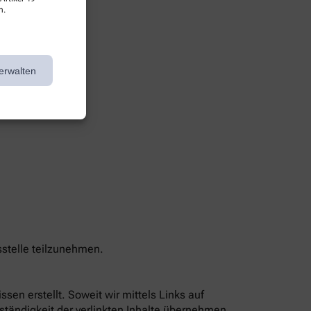
n.
erwalten
sstelle teilzunehmen.
sen erstellt. Soweit wir mittels Links auf
lständigkeit der verlinkten Inhalte übernehmen,