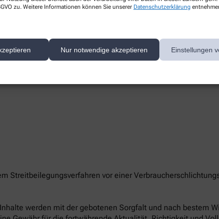
 DSGVO zu. Weitere Informationen können Sie unserer
Datenschutzerklärung
entnehme
kzeptieren
Nur notwendige akzeptieren
Einstellungen v
te/-n unserer Apotheke können Sie hier erreichen:
nem Streitbeilegungsverfahren vor einer Verbraucherschlichtung
le Inhalte werden mit der gebotenen Sorgfalt und nach bestem Wis
eine Gewähr für die fortwährende Aktualität, Richtigkeit und Vol