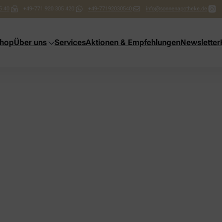
5 40
+49-771 920 305 420
+49-77192030540
info@sonnenapotheke.de
shop
Über uns
Services
Aktionen & Empfehlungen
Newsletter