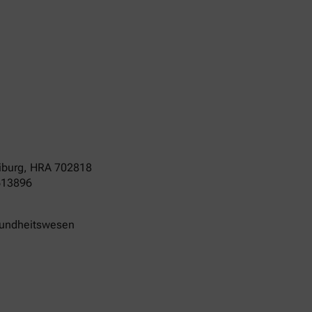
iburg
,
HRA
702818
613896
sundheitswesen